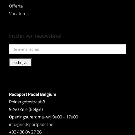
Offerte
Vacatures
Inschrijven nieuwsbrief
RedSport Padel Belgium
Poldergotestraat 8
9240 Zele (België)
Openingsuren: ma-vrij 9u00 - 17u00
info@redsportpadel.be
+32 486 84 27 26