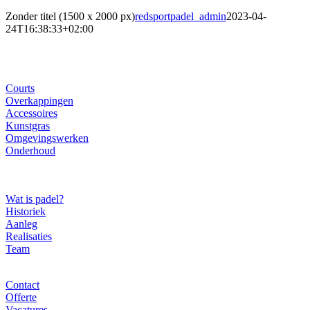
Zonder titel (1500 x 2000 px)
redsportpadel_admin
2023-04-
24T16:38:33+02:00
Ons gamma
Courts
Overkappingen
Accessoires
Kunstgras
Omgevingswerken
Onderhoud
Over ons
Wat is padel?
Historiek
Aanleg
Realisaties
Team
Contact
Contact
Offerte
Vacatures