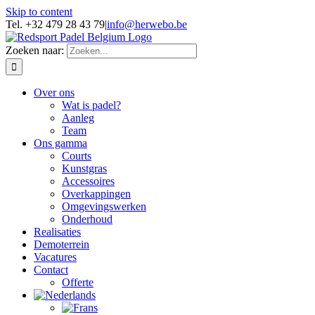
Skip to content
Tel. +32 479 28 43 79
|
info@herwebo.be
Zoeken naar:
Over ons
Wat is padel?
Aanleg
Team
Ons gamma
Courts
Kunstgras
Accessoires
Overkappingen
Omgevingswerken
Onderhoud
Realisaties
Demoterrein
Vacatures
Contact
Offerte