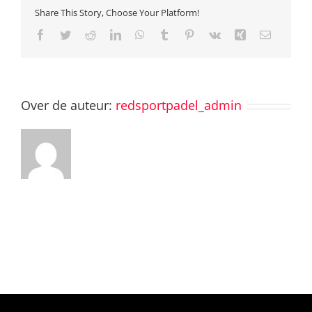
Share This Story, Choose Your Platform!
Facebook
Twitter
Reddit
LinkedIn
WhatsApp
Tumblr
Pinterest
Vk
Xing
E-
mail
Over de auteur:
redsportpadel_admin