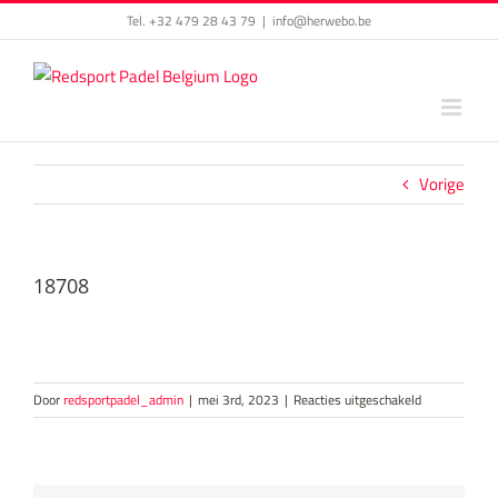
Skip
Tel. +32 479 28 43 79
|
info@herwebo.be
to
content
Vorige
18708
voor
Door
redsportpadel_admin
|
mei 3rd, 2023
|
Reacties uitgeschakeld
18708