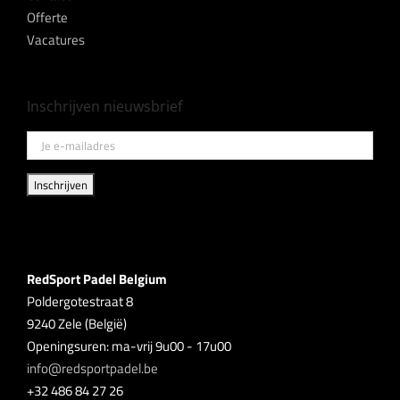
Offerte
Vacatures
Inschrijven nieuwsbrief
RedSport Padel Belgium
Poldergotestraat 8
9240 Zele (België)
Openingsuren: ma-vrij 9u00 - 17u00
info@redsportpadel.be
+32 486 84 27 26