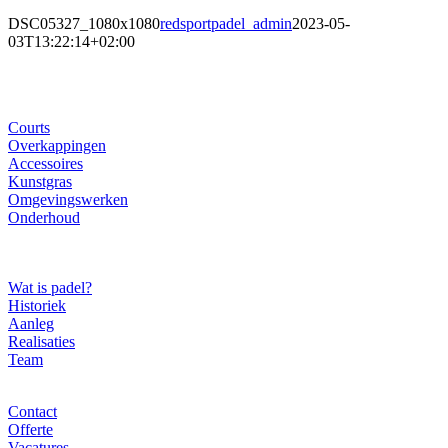
DSC05327_1080x1080
redsportpadel_admin
2023-05-
03T13:22:14+02:00
Ons gamma
Courts
Overkappingen
Accessoires
Kunstgras
Omgevingswerken
Onderhoud
Over ons
Wat is padel?
Historiek
Aanleg
Realisaties
Team
Contact
Contact
Offerte
Vacatures