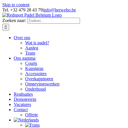
Skip to content
Tel. +32 479 28 43 79
|
info@herwebo.be
Zoeken naar:
Over ons
Wat is padel?
Aanleg
Team
Ons gamma
Courts
Kunstgras
Accessoires
Overkappingen
Omgevingswerken
Onderhoud
Realisaties
Demoterrein
Vacatures
Contact
Offerte